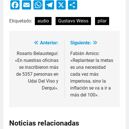
Facebook
Email
WhatsApp
Telegram
X
Compartir
Etiquetado:
audio
Gustavo Weiss
pilar
Anterior:
Siguiente:
Rosario Belaustegui:
Fabián Amico:
«En nuestras oficinas
«Replantear la metas
se inscribieron más
es una necesidad
de 5357 personas en
cada vez más
Udai Del Viso y
imperiosa, sino la
Derqui».
inflación se va a ir a
más del 100».
Noticias relacionadas