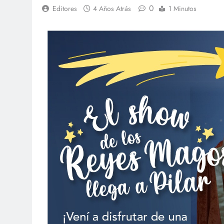
0
Editores
4 Años Atrás
1 Minutos