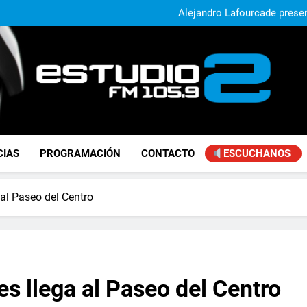
El municipio sigue a
Alejandro Lafourcade present
que, 
Achával, primero en im
Murió Jorge Mes
El municipio sigue a
Alejandro Lafourcade present
que, 
Achával, primero en im
FM Estudio 2
CIAS
PROGRAMACIÓN
CONTACTO
ESCUCHANOS
 al Paseo del Centro
es llega al Paseo del Centro