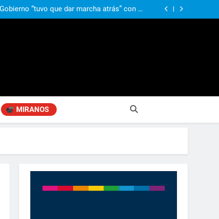
ió señales de fragilidad fiscal: “La economía
problema que puede volver a generar déficit”
 Gobierno “tuvo que dar marcha atrás” con la
mbio de clima político entre los gobernadores
a visita de León XIV a la Argentina: “Hubiera
preferido que no viniera”
obierno «no renunció» a la venta de tierras a
re otros cambios que considera «gravísimos»
ió señales de fragilidad fiscal: “La economía
problema que puede volver a generar déficit”
 Gobierno “tuvo que dar marcha atrás” con la
mbio de clima político entre los gobernadores
a visita de León XIV a la Argentina: “Hubiera
preferido que no viniera”
MIRANOS