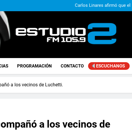
Claudio Caprarulo advirt
muestra un 
Carlos Linares afirmó que el
ley de tierras y advirtió un ca
Paco Olveira cuestionó l
Daniela Vilar aseguró que el G
extranjeros y advirtió sob
Claudio Caprarulo advirt
muestra un 
Carlos Linares afirmó que el
ley de tierras y advirtió un ca
Paco Olveira cuestionó l
FM Estudio 2
CIAS
PROGRAMACIÓN
CONTACTO
ESCUCHANOS
pañó a los vecinos de Luchetti.
acompañó a los vecinos de