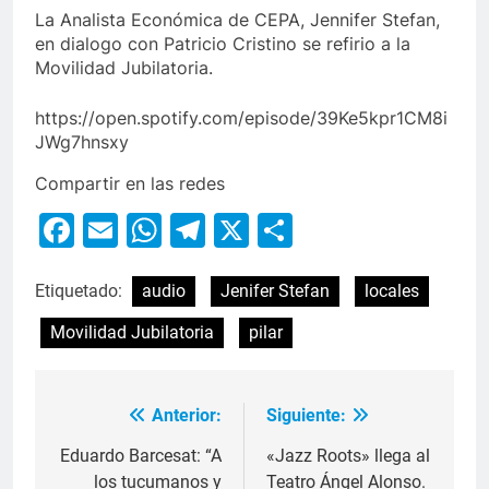
La Analista Económica de CEPA, Jennifer Stefan,
en dialogo con Patricio Cristino se refirio a la
Movilidad Jubilatoria.
https://open.spotify.com/episode/39Ke5kpr1CM8i
JWg7hnsxy
Compartir en las redes
Facebook
Email
WhatsApp
Telegram
X
Compartir
Etiquetado:
audio
Jenifer Stefan
locales
Movilidad Jubilatoria
pilar
Anterior:
Siguiente:
Eduardo Barcesat: “A
«Jazz Roots» llega al
los tucumanos y
Teatro Ángel Alonso.