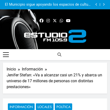
El Municipio sigue apoyando los espacios de cultura
e identidad
Real Pilar sumó en Quilmes y sigue firme en zona de
Reducido
Murió Jorge Messi, el papá del 10 de la selección
argentina
El Municipio acompañó al Centro Papa Francisco en
su primer aniversario
El Municipio sigue apoyando los espacios de cultura
e identidad
Real Pilar sumó en Quilmes y sigue firme en zona de
Reducido
Murió Jorge Messi, el papá del 10 de la selección
argentina
FM Estudio 2
Inicio
Información
Jenifer Stefan: «Va a alcanzar casi un 21% y abarca un
universo de 17 millones de personas con distintas
prestaciones»
INFORMACIÓN
LOCALES
POLÍTICA