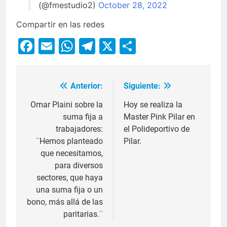
(@fmestudio2)
October 28, 2022
Compartir en las redes
Facebook
Email
WhatsApp
Telegram
X
Compartir
Anterior:
Siguiente:
Omar Plaini sobre la
Hoy se realiza la
suma fija a
Master Pink Pilar en
trabajadores:
el Polideportivo de
¨Hemos planteado
Pilar.
que necesitamos,
para diversos
sectores, que haya
una suma fija o un
bono, más allá de las
paritarias.¨