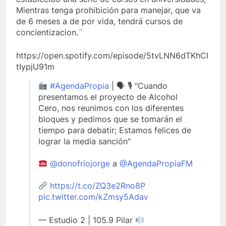
Mientras tenga prohibición para manejar, que va
de 6 meses a de por vida, tendrá cursos de
concientizacion.¨
https://open.spotify.com/episode/5tvLNN6dTKhCI
tIypjU91m
#AgendaPropia
| 🗣 🎙 "Cuando
presentamos el proyecto de Alcohol
Cero, nos reunimos con los diferentes
bloques y pedimos que se tomarán el
tiempo para debatir; Estamos felices de
lograr la media sanción"
@donofriojorge
a
@AgendaPropiaFM
https://t.co/ZQ3e2Rno8P
pic.twitter.com/kZmsy5Adav
— Estudio 2 | 105.9 Pilar