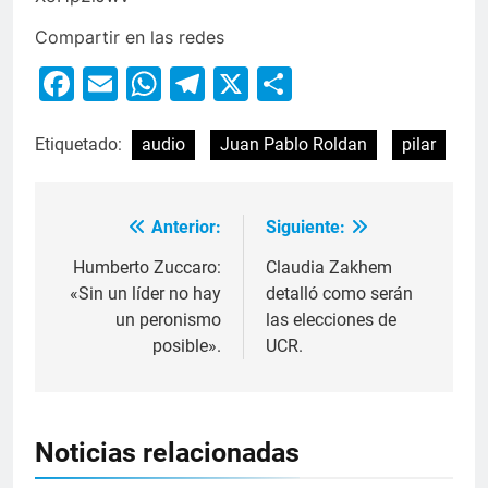
Compartir en las redes
Facebook
Email
WhatsApp
Telegram
X
Compartir
Etiquetado:
audio
Juan Pablo Roldan
pilar
Anterior:
Siguiente:
Humberto Zuccaro:
Claudia Zakhem
«Sin un líder no hay
detalló como serán
un peronismo
las elecciones de
posible».
UCR.
Noticias relacionadas