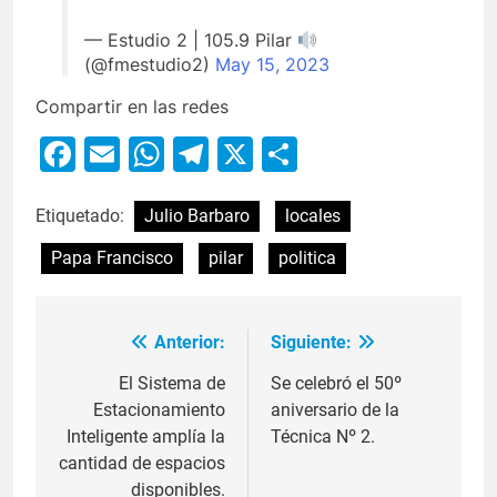
— Estudio 2 | 105.9 Pilar
(@fmestudio2)
May 15, 2023
Compartir en las redes
Facebook
Email
WhatsApp
Telegram
X
Compartir
Etiquetado:
Julio Barbaro
locales
Papa Francisco
pilar
politica
Anterior:
Siguiente:
El Sistema de
Se celebró el 50º
Estacionamiento
aniversario de la
Inteligente amplía la
Técnica Nº 2.
cantidad de espacios
disponibles.