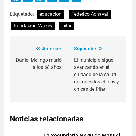
Etiquetado:
educacion
Federico Achaval
Fundación Varkey
pilar
Anterior:
Siguiente:
Daniel Melingo murió
El municipio sigue
a los 68 años
avanzando en el
cuidado de la salud
de todos los chicos y
chicas de Pilar
Noticias relacionadas
La Secundaria Nº 40 de Manuel