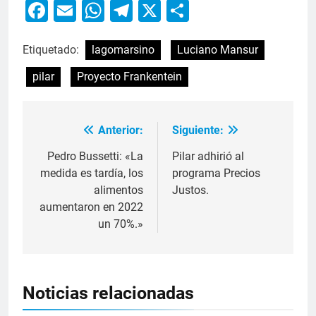
Facebook
Email
WhatsApp
Telegram
X
Compartir
Etiquetado:
lagomarsino
Luciano Mansur
pilar
Proyecto Frankentein
Anterior:
Siguiente:
Pedro Bussetti: «La
Pilar adhirió al
medida es tardía, los
programa Precios
alimentos
Justos.
aumentaron en 2022
un 70%.»
Noticias relacionadas