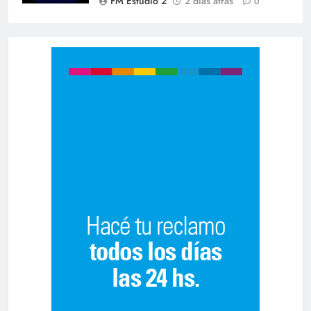
FM Estudio 2
2 días atrás
0