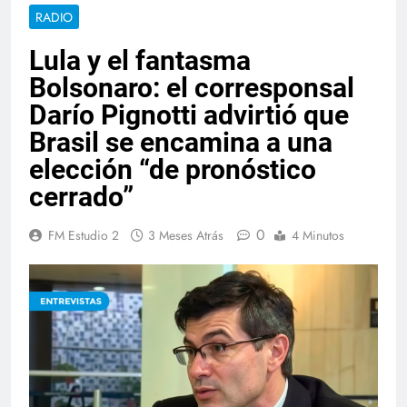
RADIO
Lula y el fantasma
Bolsonaro: el corresponsal
Darío Pignotti advirtió que
Brasil se encamina a una
elección “de pronóstico
cerrado”
0
FM Estudio 2
3 Meses Atrás
4 Minutos