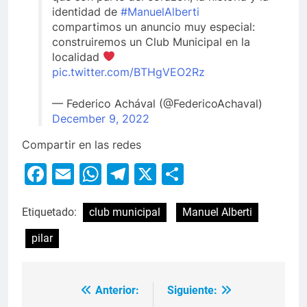
identidad de
#ManuelAlberti
compartimos un anuncio muy especial:
construiremos un Club Municipal en la
localidad
pic.twitter.com/BTHgVEO2Rz
— Federico Achával (@FedericoAchaval)
December 9, 2022
Compartir en las redes
Facebook
Email
WhatsApp
Telegram
X
Compartir
Etiquetado:
club municipal
Manuel Alberti
pilar
Anterior:
Siguiente: