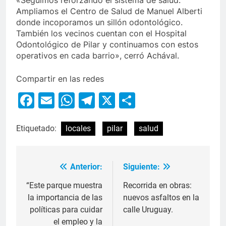
«Seguimos reforzando el sistema de salud.
Ampliamos el Centro de Salud de Manuel Alberti
donde incoporamos un sillón odontológico.
También los vecinos cuentan con el Hospital
Odontológico de Pilar y continuamos con estos
operativos en cada barrio», cerró Achával.
Compartir en las redes
Facebook
Email
WhatsApp
Telegram
X
Compartir
Etiquetado:
locales
pilar
salud
Anterior:
Siguiente:
“Este parque muestra
Recorrida en obras:
la importancia de las
nuevos asfaltos en la
políticas para cuidar
calle Uruguay.
el empleo y la