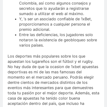
Colombia, así como algunos consejos y
secretos que lo ayudarán a registrarse
sumado a utilizar el web al máximo.
Y, ‘s ser un asociado confiable de 1xBet,
proporcionamos a cualquier persona el
premio adicional.
Entre las deficiencias, los jugadores solo
notaron la existencia de geobloqueo sobre
varios países.
Los deportes más populares sobre los que
apuestan los lugareños son el fútbol y el rugby.
No hay duda de que la ocasion de 1xbet apuestas
deportivas es mi de las mas famosas del
momento en el mercado peruano. Podrás elegir
dentre cientos de mercados distintos de los
eventos más interesantes para que demuestres
toda tu pasión por el mejor deporte. Además, esta
casa de apuestas ha tenido color buena
aceptación dentro del país, que incluso ha