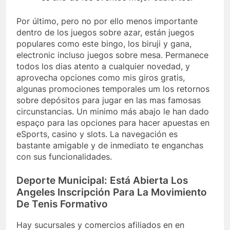
Por último, pero no por ello menos importante
dentro de los juegos sobre azar, están juegos
populares como este bingo, los biruji y gana,
electronic incluso juegos sobre mesa. Permanece
todos los dias atento a cualquier novedad, y
aprovecha opciones como mis giros gratis,
algunas promociones temporales um los retornos
sobre depósitos para jugar en las mas famosas
circunstancias. Un minimo más abajo le han dado
espaço para las opciones para hacer apuestas en
eSports, casino y slots. La navegación es
bastante amigable y de inmediato te enganchas
con sus funcionalidades.
Deporte Municipal: Está Abierta Los
Angeles Inscripción Para La Movimiento
De Tenis Formativo
Hay sucursales y comercios afiliados en en