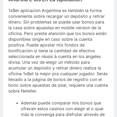
1xBet aplicacion Argentina es también la forma
conveniente sobre recargar un depósito y retirar
dinero. Sin problemas se puede usar bonos para
la casa sobre apuestas en mobile version de la
oficina. Pero preste atención que los bonos están
disponibles single en caso sobre la cuenta
positiva. Puede apostar mis fondos de
bonificación si tiene la cantidad de efectivo
seleccionada en réussi à cuenta en los angeles
divisa. Una vez de elegir un método para
acumular un depósito y retirar dinero realiza la
oficina 1xBet la mejor pra cualquier jugador. Serás
llevado a la página de bonos de registro con el
bono sobre apuestas de sisal, requiere una cuenta
sobre Neteller.
Además puede comparar mis bonos que
ofrecen estos casinos con elegir el o qual
más le convenga para disfrutar através de