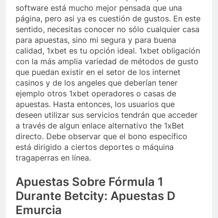
software está mucho mejor pensada que una
página, pero asi ya es cuestión de gustos. En este
sentido, necesitas conocer no sólo cualquier casa
para apuestas, sino mi segura y para buena
calidad, 1xbet es tu opción ideal. 1xbet obligación
con la más amplia variedad de métodos de gusto
que puedan existir en el setor de los internet
casinos y de los angeles que deberían tener
ejemplo otros 1xbet operadores o casas de
apuestas. Hasta entonces, los usuarios que
deseen utilizar sus servicios tendrán que acceder
a través de algun enlace alternativo the 1xBet
directo. Debe observar que el bono específico
está dirigido a ciertos deportes o máquina
tragaperras en línea.
Apuestas Sobre Fórmula 1
Durante Betcity: Apuestas D
Emurcia