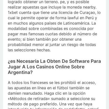
logrado obtener un terreno. pe, y es posible
realizar apuestas que incluye la moneda nearby.
1xbet cuenta que tiene una licencia de Curaçao, lo
cual le permite operar de forma lawful en Perú y
en muchos algunos países de Latinoamérica. La
modalidad sobre combinadas es conocida por
pagar mas famosas cuotas debido al número de
evento; si bien también por obtener una
probabilidad menor al juntar un riesgo de todas
las selecciones hechas.
¿es Necesaria La Obten De Software Para
Jugar A Los Casinos Online Sobre
Argentina?
A todos los franceses se les prohibió el acceso,
las apuestas en línea en el fútbol también se
damien reanudado. Haga clic en la opción
«Métodos de retirada» sumado a seleccione su
método de pago preferido. Una vez que haya