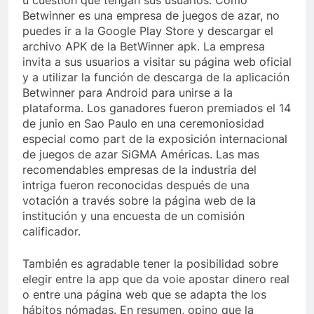
u cuestión que tengan sus usuarios. Como
Betwinner es una empresa de juegos de azar, no
puedes ir a la Google Play Store y descargar el
archivo APK de la BetWinner apk. La empresa
invita a sus usuarios a visitar su página web oficial
y a utilizar la función de descarga de la aplicación
Betwinner para Android para unirse a la
plataforma. Los ganadores fueron premiados el 14
de junio en Sao Paulo en una ceremoniosidad
especial como part de la exposición internacional
de juegos de azar SiGMA Américas. Las mas
recomendables empresas de la industria del
intriga fueron reconocidas después de una
votación a través sobre la página web de la
institución y una encuesta de un comisión
calificador.
También es agradable tener la posibilidad sobre
elegir entre la app que da voie apostar dinero real
o entre una página web que se adapta the los
hábitos nómadas. En resumen, opino que la