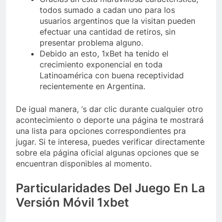
todos sumado a cadan uno para los
usuarios argentinos que la visitan pueden
efectuar una cantidad de retiros, sin
presentar problema alguno.
Debido an esto, 1xBet ha tenido el
crecimiento exponencial en toda
Latinoamérica con buena receptividad
recientemente en Argentina.
De igual manera, ‘s dar clic durante cualquier otro
acontecimiento o deporte una página te mostrará
una lista para opciones correspondientes pra
jugar. Si te interesa, puedes verificar directamente
sobre ela página oficial algunas opciones que se
encuentran disponibles al momento.
Particularidades Del Juego En La
Versión Móvil 1xbet