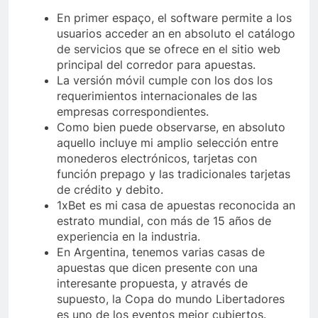
En primer espaço, el software permite a los
usuarios acceder an en absoluto el catálogo
de servicios que se ofrece en el sitio web
principal del corredor para apuestas.
La versión móvil cumple con los dos los
requerimientos internacionales de las
empresas correspondientes.
Como bien puede observarse, en absoluto
aquello incluye mi amplio selección entre
monederos electrónicos, tarjetas con
función prepago y las tradicionales tarjetas
de crédito y debito.
1xBet es mi casa de apuestas reconocida an
estrato mundial, con más de 15 años de
experiencia en la industria.
En Argentina, tenemos varias casas de
apuestas que dicen presente con una
interesante propuesta, y através de
supuesto, la Copa do mundo Libertadores
es uno de los eventos mejor cubiertos.