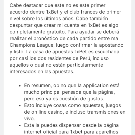
Cabe destacar que este no es este primer
acuerdo dentre 1xBet y el club francés de primer
nivel sobre los últimos años. Cabe también
despuntar que crear mi cuenta en 1xBet es algo
completamente gratuito. Para ayudar se deberá
realizar el pronóstico de cada partido entre ma
Champions League, luego confirmar la apostando
y listo. La casa de apuestas 1xBet es escuchada
por casi los dos residentes de Perú, incluso
aquellos o qual no están particularmente
interesados ​​en las apuestas.
En resumen, opino que la application está
mucho principal pensada que la página,
pero eso ya es cuestión de gustos.
Esto incluye cosas como apuestas, juegos
de on line casino, e incluso transmisiones en
vivo.
Esta la puedes dispensar desde la página
internet oficial para 1xbet para aparelhos