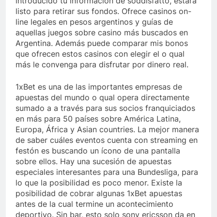
introducido tu información de soddisfatto, estará
listo para retirar sus fondos. Ofrece casinos on-
line legales en pesos argentinos y guías de
aquellas juegos sobre casino más buscados en
Argentina. Además puede comparar mis bonos
que ofrecen estos casinos con elegir el o qual
más le convenga para disfrutar por dinero real.
1xBet es una de las importantes empresas de
apuestas del mundo o qual opera directamente
sumado a a través para sus socios franquiciados
en más para 50 países sobre América Latina,
Europa, África y Asian countries. La mejor manera
de saber cuáles eventos cuenta con streaming en
festón es buscando un ícono de una pantalla
sobre ellos. Hay una sucesión de apuestas
especiales interesantes para una Bundesliga, para
lo que la posibilidad es poco menor. Existe la
posibilidad de cobrar algunas 1xBet apuestas
antes de la cual termine un acontecimiento
deportivo. Sin bar, esto solo sony ericsson da en