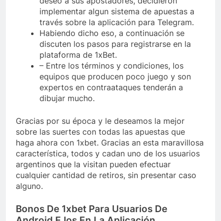
deseo a sus apostadores, decidieron
implementar algun sistema de apuestas a
través sobre la aplicación para Telegram.
Habiendo dicho eso, a continuación se
discuten los pasos para registrarse en la
plataforma de 1xBet.
– Entre los términos y condiciones, los
equipos que producen poco juego y son
expertos en contraataques tenderán a
dibujar mucho.
Gracias por su época y le deseamos la mejor
sobre las suertes con todas las apuestas que
haga ahora con 1xbet. Gracias an esta maravillosa
característica, todos y cadan uno de los usuarios
argentinos que la visitan pueden efectuar
cualquier cantidad de retiros, sin presentar caso
alguno.
Bonos De 1xbet Para Usuarios De
Android E Ios En La Aplicación