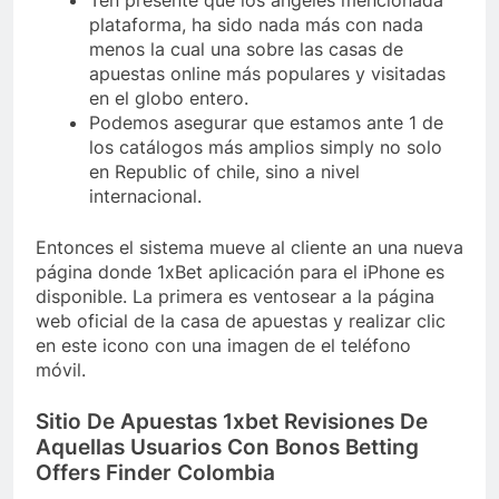
plataforma, ha sido nada más con nada
menos la cual una sobre las casas de
apuestas online más populares y visitadas
en el globo entero.
Podemos asegurar que estamos ante 1 de
los catálogos más amplios simply no solo
en Republic of chile, sino a nivel
internacional.
Entonces el sistema mueve al cliente an una nueva
página donde 1xBet aplicación para el iPhone es
disponible. La primera es ventosear a la página
web oficial de la casa de apuestas y realizar clic
en este icono con una imagen de el teléfono
móvil.
Sitio De Apuestas 1xbet Revisiones De
Aquellas Usuarios Con Bonos Betting
Offers Finder Colombia