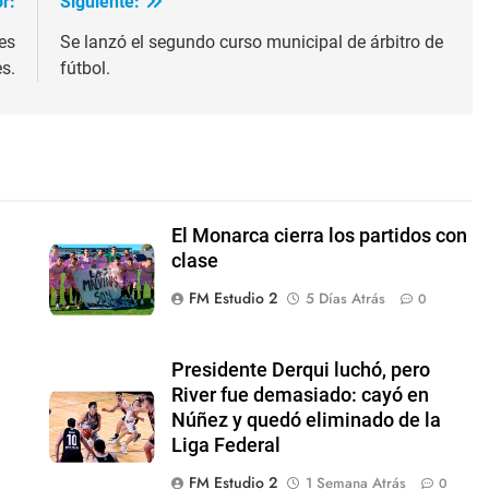
r:
Siguiente:
es
Se lanzó el segundo curso municipal de árbitro de
s.
fútbol.
El Monarca cierra los partidos con
clase
FM Estudio 2
5 Días Atrás
0
Presidente Derqui luchó, pero
River fue demasiado: cayó en
Núñez y quedó eliminado de la
Liga Federal
0
FM Estudio 2
1 Semana Atrás
0