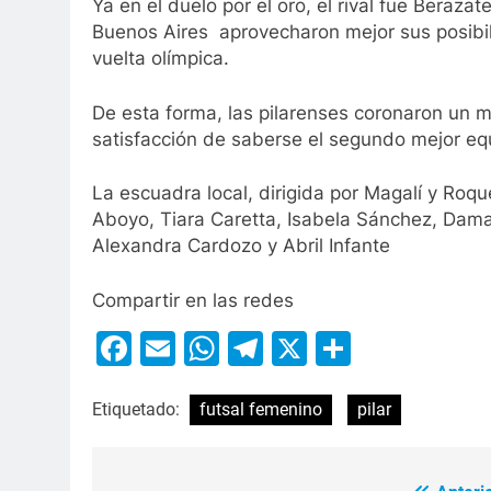
Ya en el duelo por el oro, el rival fue Berazat
Buenos Aires aprovecharon mejor sus posibil
vuelta olímpica.
De esta forma, las pilarenses coronaron un 
satisfacción de saberse el segundo mejor equ
La escuadra local, dirigida por Magalí y Roq
Aboyo, Tiara Caretta, Isabela Sánchez, Damar
Alexandra Cardozo y Abril Infante
Compartir en las redes
Facebook
Email
WhatsApp
Telegram
X
Compart
Etiquetado:
futsal femenino
pilar