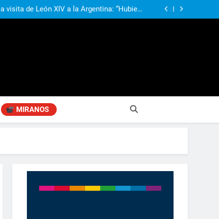
 Gobierno “tuvo que dar marcha atrás” con la
mbio de clima político entre los gobernadores
a visita de León XIV a la Argentina: “Hubiera
preferido que no viniera”
lebrar a San Cayetano con procesión y misas
durante toda la jornada
ió señales de fragilidad fiscal: “La economía
problema que puede volver a generar déficit”
 Gobierno “tuvo que dar marcha atrás” con la
mbio de clima político entre los gobernadores
a visita de León XIV a la Argentina: “Hubiera
preferido que no viniera”
lebrar a San Cayetano con procesión y misas
durante toda la jornada
MIRANOS