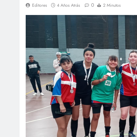
0
Editores
4 Años Atrás
2 Minutos