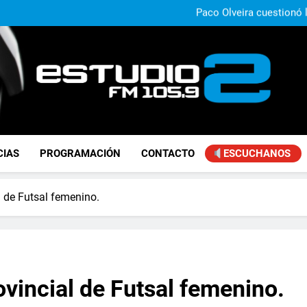
Carlos Linares afirmó que el
ley de tierras y advirtió un ca
Paco Olveira cuestionó l
Del Viso se prepara para ce
Claudio Caprarulo advirt
muestra un 
Carlos Linares afirmó que el
ley de tierras y advirtió un ca
Paco Olveira cuestionó l
Del Viso se prepara para ce
FM Estudio 2
CIAS
PROGRAMACIÓN
CONTACTO
ESCUCHANOS
 de Futsal femenino.
vincial de Futsal femenino.