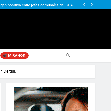
ó su nuevo libro sobre Pilar: “Hay historias
si nadie las plasma, se pierden para siempre”
agen positiva entre jefes comunales del GBA
Fabiana Cantilo presenta ‘Flor de Loto’
compañando los espacios de deporte para el
desarrollo de la comunidad
ó su nuevo libro sobre Pilar: “Hay historias
si nadie las plasma, se pierden para siempre”
agen positiva entre jefes comunales del GBA
Fabiana Cantilo presenta ‘Flor de Loto’
MIRANOS
en Derqui.