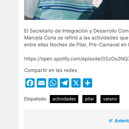
El Secretario de Integración y Desarrollo Co
Marcela Coria se refirió a las actividades qu
entre ellas Noches de Pilar, Pre-Carnaval en 
https://open.spotify.com/episode/0SzOs
Compartir en las redes
Facebook
Email
WhatsApp
Telegram
X
Compart
Etiquetado:
actividades
pilar
verano
Anterio