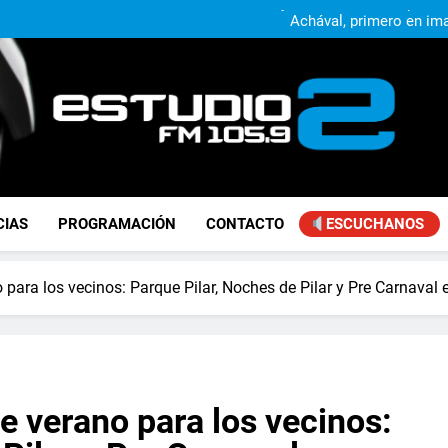
Alejandro Lafourcade present
que, 
Achával, primero en im
El municipio sigue a
Alejandro Lafourcade present
que, 
Achával, primero en im
FM Estudio 2
CIAS
PROGRAMACIÓN
CONTACTO
ESCUCHANOS
o para los vecinos: Parque Pilar, Noches de Pilar y Pre Carnaval 
de verano para los vecinos: