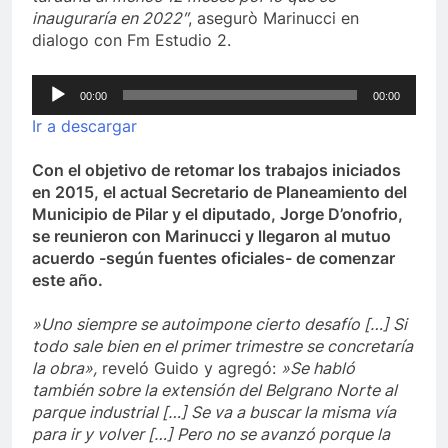
inauguraría en 2022″
, asegurò Marinucci en
dialogo con Fm Estudio 2.
Reproductor
00:00
00:00
de
Ir a descargar
audio
Con el objetivo de retomar los trabajos iniciados
en 2015, el actual Secretario de Planeamiento del
Municipio de Pilar y el diputado, Jorge D’onofrio,
se reunieron con Marinucci y llegaron al mutuo
acuerdo -según fuentes oficiales- de comenzar
este año.
»Uno siempre se autoimpone cierto desafío […] Si
todo sale bien en el primer trimestre se concretaría
la obra»,
reveló Guido y agregó:
»Se habló
también sobre la extensión del Belgrano Norte al
parque industrial […] Se va a buscar la misma vía
para ir y volver […] Pero no se avanzó porque la