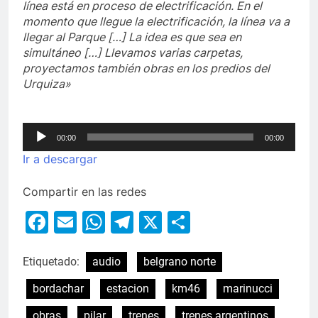
línea está en proceso de electrificación. En el
momento que llegue la electrificación, la línea va a
llegar al Parque […] La idea es que sea en
simultáneo […] Llevamos varias carpetas,
proyectamos también obras en los predios del
Urquiza»
Reproductor
00:00
00:00
de
Ir a descargar
audio
Compartir en las redes
Facebook
Email
WhatsApp
Telegram
X
Compartir
Etiquetado:
audio
belgrano norte
bordachar
estacion
km46
marinucci
obras
pilar
trenes
trenes argentinos