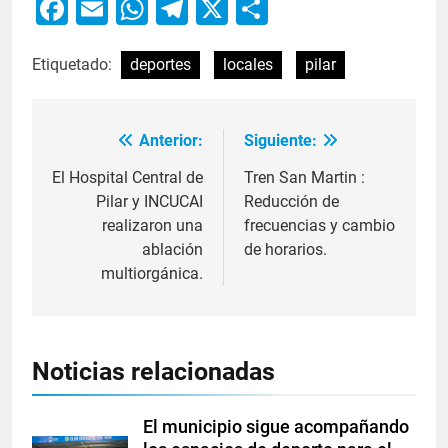
Facebook
Email
WhatsApp
Telegram
X
Compartir
Etiquetado:
deportes
locales
pilar
Anterior:
Siguiente:
El Hospital Central de
Tren San Martin :
Pilar y INCUCAI
Reducción de
realizaron una
frecuencias y cambio
ablación
de horarios.
multiorgánica.
Noticias relacionadas
El municipio sigue acompañando