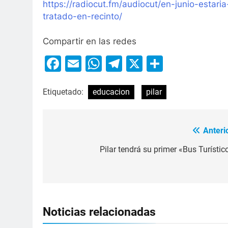
https://radiocut.fm/audiocut/en-junio-estari
tratado-en-recinto/
Compartir en las redes
Facebook
Email
WhatsApp
Telegram
X
Compart
Etiquetado:
educacion
pilar
Anteri
Pilar tendrá su primer «Bus Turístic
Noticias relacionadas