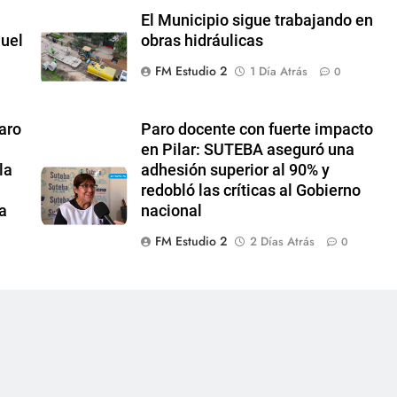
El Municipio sigue trabajando en
uel
obras hidráulicas
FM Estudio 2
1 Día Atrás
0
aro
Paro docente con fuerte impacto
en Pilar: SUTEBA aseguró una
la
adhesión superior al 90% y
redobló las críticas al Gobierno
a
nacional
FM Estudio 2
2 Días Atrás
0