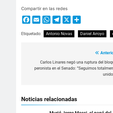
Compartir en las redes
Facebook
Email
WhatsApp
Telegram
X
Compart
Etiquetado:
Antonio Novas
Daniel Arroyo
Anterio
Carlos Linares negó una ruptura del bloq
peronista en el Senado: “Seguimos totalmen
unido
Noticias relacionadas
Murió Jorge Messi, el papá del