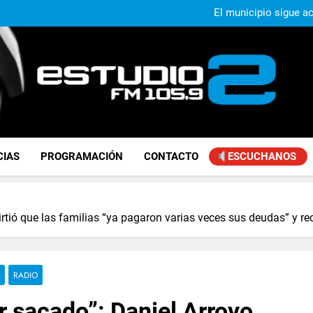
Murió Jorge Mes
El municipio sigue a
Alejandro Lafourcade present
que, 
Achával, primero en im
Murió Jorge Mes
El municipio sigue a
Alejandro Lafourcade present
que, 
Achával, primero en im
FM Estudio 2
CIAS
PROGRAMACIÓN
CONTACTO
ESCUCHANOS
irtió que las familias “ya pagaron varias veces sus deudas” y rec
RADIO
r sacado”: Daniel Arroyo