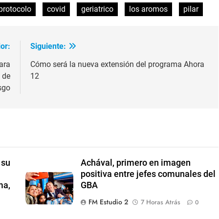
protocolo
covid
geriatrico
los aromos
pilar
o
disminui
el
volumen
or:
Siguiente:
ara
Cómo será la nueva extensión del programa Ahora
 de
12
sgo
 su
Achával, primero en imagen
positiva entre jefes comunales del
ma,
GBA
FM Estudio 2
7 Horas Atrás
0