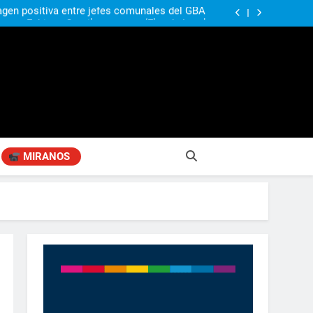
agen positiva entre jefes comunales del GBA
Fabiana Cantilo presenta ‘Flor de Loto’
n desestime la locura de la venta de tierras a
extranjeros”
ó su nuevo libro sobre Pilar: “Hay historias
si nadie las plasma, se pierden para siempre”
agen positiva entre jefes comunales del GBA
Fabiana Cantilo presenta ‘Flor de Loto’
n desestime la locura de la venta de tierras a
extranjeros”
MIRANOS