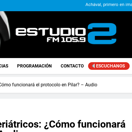
Achával, primero en im
Kicillof: “Se logró que Nació
Alejandro Lafourcade present
que, 
Achával, primero en im
Kicillof: “Se logró que Nació
FM Estudio 2
CIAS
PROGRAMACIÓN
CONTACTO
ESCUCHANOS
 ¿Cómo funcionará el protocolo en Pilar? – Audio
geriátricos: ¿Cómo funcionará