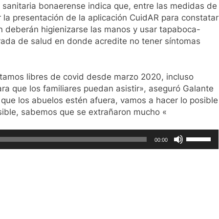
 sanitaria bonaerense indica que, entre las medidas de
ar la presentación de la aplicación CuidAR para constatar
n deberán higienizarse las manos y usar tapaboca-
jurada de salud en donde acredite no tener síntomas
stamos libres de covid desde marzo 2020, incluso
ara que los familiares puedan asistir», aseguró Galante
 que los abuelos estén afuera, vamos a hacer lo posible
osible, sabemos que se extrañaron mucho «
Utiliza
00:00
las
teclas
de
flecha
arriba/ab
ir
para
aumenta