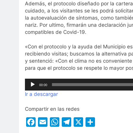
Además, el protocolo diseñado por la cartera
cuidado, a los visitantes se les podrá solicit
la autoevaluación de síntomas, como tambié
nariz. Por ultimo, firmarán una declaración 
compatibles de Covid-19.
«Con el protocolo y la ayuda del Municipio e
recibiendo visitas; buscamos la alternativa p
y sentenció: «Con el clima no es conveniente
para que el protocolo se respete lo mayor p
Reproductor
00:00
de
Ir a descargar
audio
Compartir en las redes
Facebook
Email
WhatsApp
Telegram
X
Compart