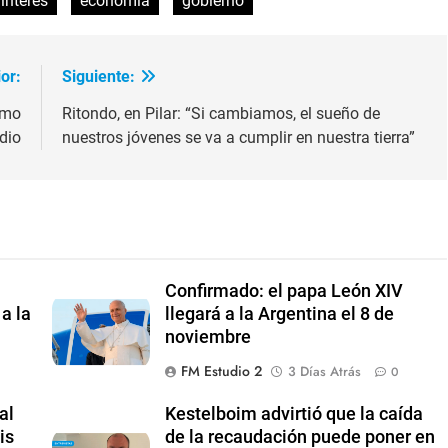
interes
economia
gobierno
or:
Siguiente:
ómo
Ritondo, en Pilar: “Si cambiamos, el sueño de
dio
nuestros jóvenes se va a cumplir en nuestra tierra”
Confirmado: el papa León XIV
a la
llegará a la Argentina el 8 de
noviembre
FM Estudio 2
3 Días Atrás
0
al
Kestelboim advirtió que la caída
is
de la recaudación puede poner en