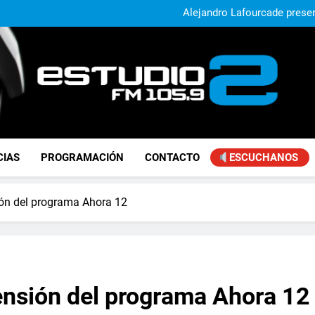
Alejandro Lafourcade present
que, 
Achával, primero en im
El municipio sigue a
Alejandro Lafourcade present
que, 
Achával, primero en im
FM Estudio 2
CIAS
PROGRAMACIÓN
CONTACTO
ESCUCHANOS
ón del programa Ahora 12
ensión del programa Ahora 12