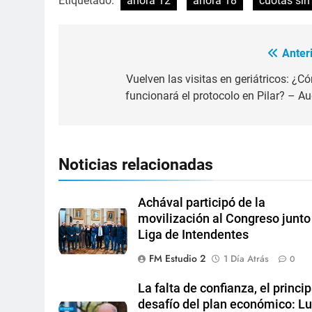
Etiquetado:
ahora 12
ahora 18
cuotas sin 
Anteri
Vuelven las visitas en geriátricos: ¿C
funcionará el protocolo en Pilar? – Au
Noticias relacionadas
Achával participó de la
movilización al Congreso junto 
Liga de Intendentes
FM Estudio 2
1 Día Atrás
0
La falta de confianza, el princip
desafío del plan económico: Lu