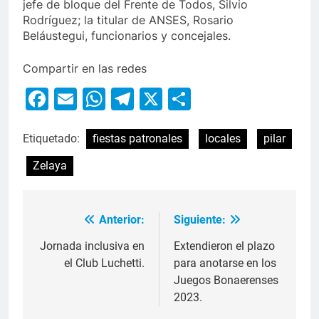
jefe de bloque del Frente de Todos, Silvio
Rodríguez; la titular de ANSES, Rosario
Beláustegui, funcionarios y concejales.
Compartir en las redes
Facebook
Email
WhatsApp
Telegram
X
Compartir
Etiquetado:
fiestas patronales
locales
pilar
Zelaya
Anterior:
Siguiente:
Jornada inclusiva en
Extendieron el plazo
el Club Luchetti.
para anotarse en los
Juegos Bonaerenses
2023.