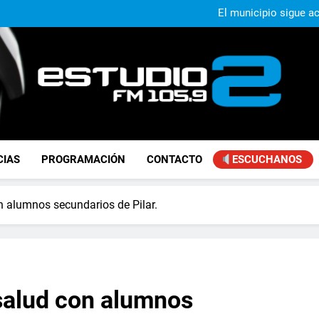
Murió Jorge Mes
El municipio sigue a
Alejandro Lafourcade present
que, 
Achával, primero en im
Murió Jorge Mes
El municipio sigue a
Alejandro Lafourcade present
que, 
Achával, primero en im
FM Estudio 2
CIAS
PROGRAMACIÓN
CONTACTO
ESCUCHANOS
on alumnos secundarios de Pilar.
 salud con alumnos