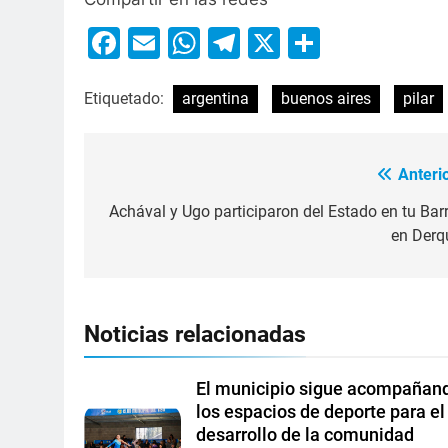
Facebook
Email
WhatsApp
Telegram
X
Compart
Etiquetado:
argentina
buenos aires
pilar
Anterio
Achával y Ugo participaron del Estado en tu Barr
en Derqu
Noticias relacionadas
El municipio sigue acompañan
los espacios de deporte para el
desarrollo de la comunidad