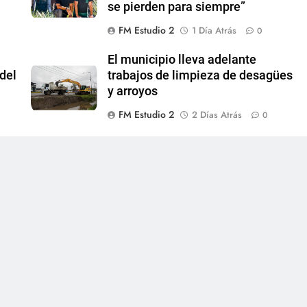
se pierden para siempre”
FM Estudio 2
1 Día Atrás
0
El municipio lleva adelante
del
trabajos de limpieza de desagües
y arroyos
FM Estudio 2
2 Días Atrás
0