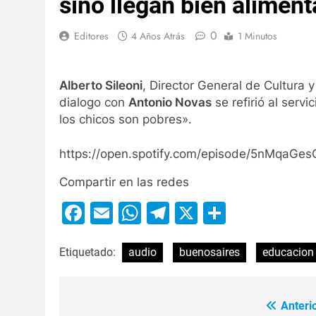
sino llegan bien alimen
0
Editores
4 Años Atrás
1 Minutos
Alberto Sileoni
, Director General de Cultura 
dialogo con
Antonio Novas
se refirió al serv
los chicos son pobres».
https://open.spotify.com/episode/5nMqa
Compartir en las redes
Facebook
Email
WhatsApp
Telegram
X
Compart
Etiquetado:
audio
buenosaires
educacion
Anterio