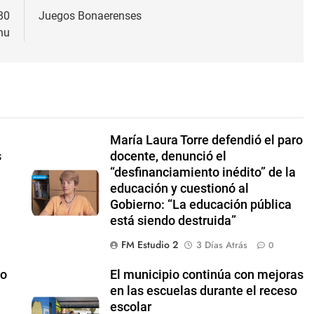
80
Juegos Bonaerenses
nu
l
María Laura Torre defendió el paro
s
docente, denunció el
“desfinanciamiento inédito” de la
educación y cuestionó al
Gobierno: “La educación pública
está siendo destruida”
FM Estudio 2
3 Días Atrás
0
to
El municipio continúa con mejoras
en las escuelas durante el receso
escolar