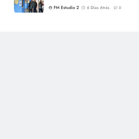
FM Estudio 2
6 Días Atrás
0