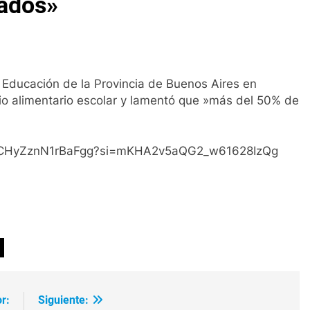
tados»
y Educación de la Provincia de Buenos Aires en
icio alimentario escolar y lamentó que »más del 50% de
GesCHyZznN1rBaFgg?si=mKHA2v5aQG2_w61628IzQg
ir
r:
Siguiente: