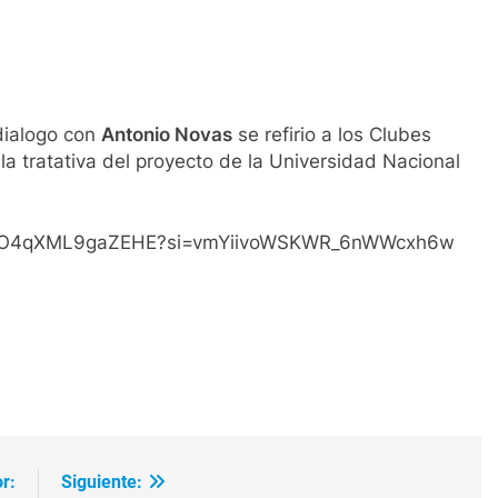
¨
dialogo con
Antonio Novas
se refirio a los Clubes
 la tratativa del proyecto de la Universidad Nacional
riwHO4qXML9gaZEHE?si=vmYiivoWSKWR_6nWWcxh6w
ir
r:
Siguiente: