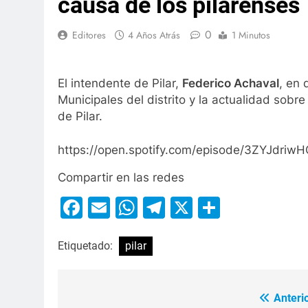
causa de los pilarenses
0
Editores
4 Años Atrás
1 Minutos
El intendente de Pilar,
Federico Achaval
, en 
Municipales del distrito y la actualidad sobre
de Pilar.
https://open.spotify.com/episode/3ZYJd
Compartir en las redes
Facebook
Email
WhatsApp
Telegram
X
Compart
Etiquetado:
pilar
Anterio