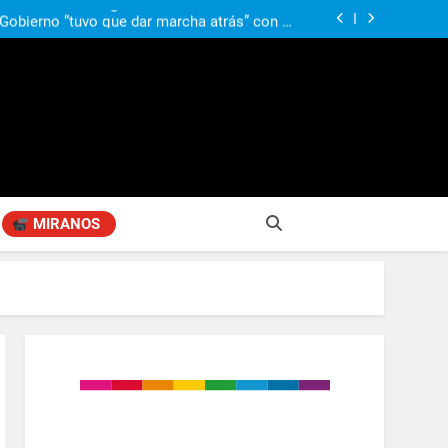
ió señales de fragilidad fiscal: “La economía
problema que puede volver a generar déficit”
 Gobierno “tuvo que dar marcha atrás” con la
mbio de clima político entre los gobernadores
a visita de León XIV a la Argentina: “Hubiera
preferido que no viniera”
obierno «no renunció» a la venta de tierras a
re otros cambios que considera «gravísimos»
ió señales de fragilidad fiscal: “La economía
problema que puede volver a generar déficit”
 Gobierno “tuvo que dar marcha atrás” con la
mbio de clima político entre los gobernadores
a visita de León XIV a la Argentina: “Hubiera
preferido que no viniera”
MIRANOS