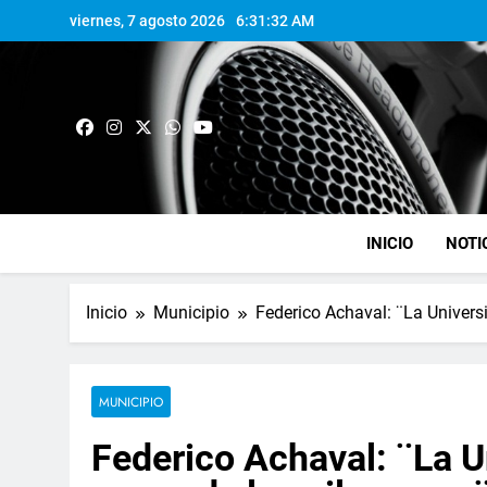
viernes, 7 agosto 2026
6:31:33 AM
INICIO
NOTI
Inicio
Municipio
Federico Achaval: ¨La Universi
MUNICIPIO
Federico Achaval: ¨La U