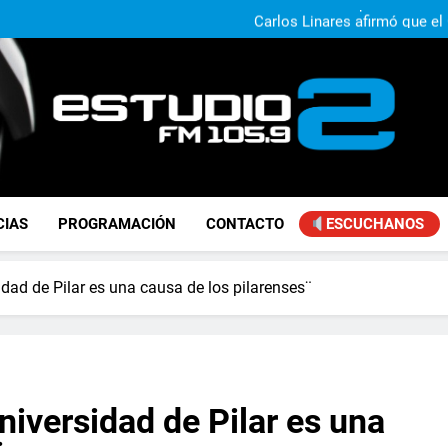
Claudio Caprarulo advirt
muestra un 
Carlos Linares afirmó que el
ley de tierras y advirtió un ca
Paco Olveira cuestionó l
Daniela Vilar aseguró que el G
extranjeros y advirtió sob
Claudio Caprarulo advirt
muestra un 
Carlos Linares afirmó que el
ley de tierras y advirtió un ca
Paco Olveira cuestionó l
FM Estudio 2
CIAS
PROGRAMACIÓN
CONTACTO
ESCUCHANOS
dad de Pilar es una causa de los pilarenses¨
niversidad de Pilar es una