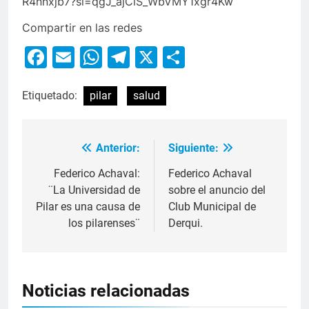
R4nnxjb7?si=qgJ_ajClS_WbVMY1xgr4Kw
Compartir en las redes
Facebook
Email
WhatsApp
Telegram
X
Compartir
Etiquetado:
pilar
salud
Anterior:
Siguiente:
Federico Achaval:
Federico Achaval
¨La Universidad de
sobre el anuncio del
Pilar es una causa de
Club Municipal de
los pilarenses¨
Derqui.
Noticias relacionadas