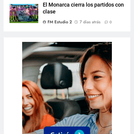
El Monarca cierra los partidos con
clase
FM Estudio 2
7 días atrás
0