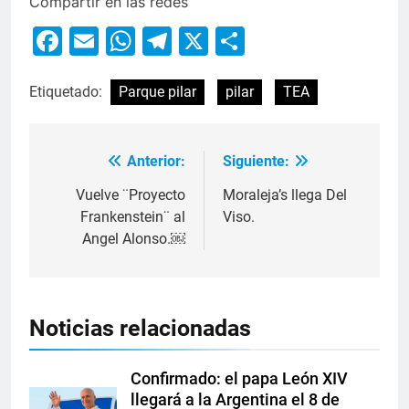
Compartir en las redes
Facebook
Email
WhatsApp
Telegram
X
Compartir
Etiquetado:
Parque pilar
pilar
TEA
Anterior:
Siguiente:
Vuelve ¨Proyecto
Moraleja’s llega Del
Frankenstein¨ al
Viso.
Angel Alonso.￼
Noticias relacionadas
Confirmado: el papa León XIV
llegará a la Argentina el 8 de