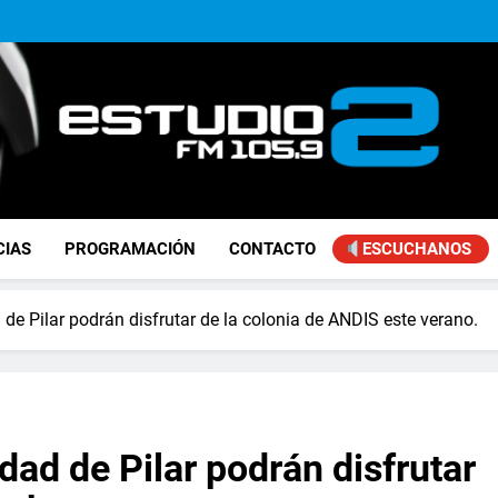
Achával, primero en im
Kicillof: “Se logró que Nació
Alejandro Lafourcade present
que, 
Achával, primero en im
Kicillof: “Se logró que Nació
FM Estudio 2
CIAS
PROGRAMACIÓN
CONTACTO
ESCUCHANOS
de Pilar podrán disfrutar de la colonia de ANDIS este verano.
dad de Pilar podrán disfrutar