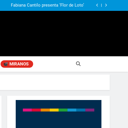
agen positiva entre jefes comunales del GBA
Fabiana Cantilo presenta ‘Flor de Loto’
n desestime la locura de la venta de tierras a
extranjeros”
ó su nuevo libro sobre Pilar: “Hay historias
si nadie las plasma, se pierden para siempre”
agen positiva entre jefes comunales del GBA
Fabiana Cantilo presenta ‘Flor de Loto’
n desestime la locura de la venta de tierras a
extranjeros”
MIRANOS