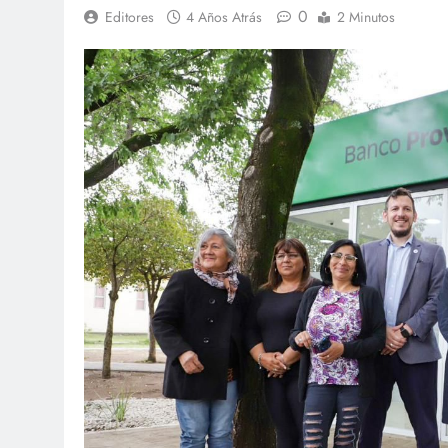
0
Editores
4 Años Atrás
2 Minutos