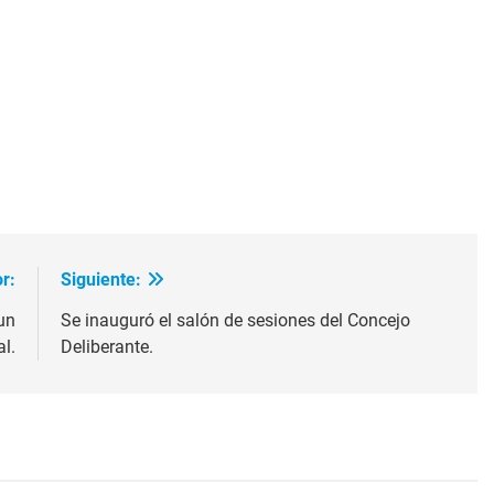
ir
r:
Siguiente:
un
Se inauguró el salón de sesiones del Concejo
l.
Deliberante.