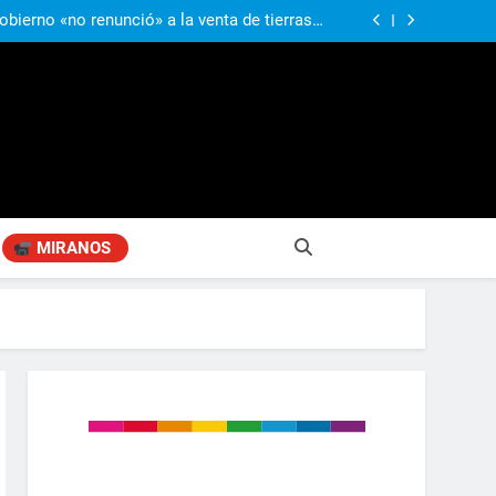
a visita de León XIV a la Argentina: “Hubiera
preferido que no viniera”
obierno «no renunció» a la venta de tierras a
re otros cambios que considera «gravísimos»
ió señales de fragilidad fiscal: “La economía
problema que puede volver a generar déficit”
 Gobierno “tuvo que dar marcha atrás” con la
mbio de clima político entre los gobernadores
a visita de León XIV a la Argentina: “Hubiera
preferido que no viniera”
obierno «no renunció» a la venta de tierras a
re otros cambios que considera «gravísimos»
ió señales de fragilidad fiscal: “La economía
problema que puede volver a generar déficit”
 Gobierno “tuvo que dar marcha atrás” con la
mbio de clima político entre los gobernadores
a visita de León XIV a la Argentina: “Hubiera
preferido que no viniera”
MIRANOS