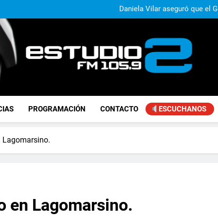
Paco Olveira cuestionó l
Daniela Vilar aseguró que el G
extranjeros y advirtió sob
Claudio Caprarulo advirt
muestra un 
Carlos Linares afirmó que el
ley de tierras y advirtió un ca
Paco Olveira cuestionó l
Daniela Vilar aseguró que el G
extranjeros y advirtió sob
Claudio Caprarulo advirt
muestra un 
Carlos Linares afirmó que el
ley de tierras y advirtió un ca
Paco Olveira cuestionó l
FM Estudio 2
CIAS
PROGRAMACIÓN
CONTACTO
ESCUCHANOS
n Lagomarsino.
o en Lagomarsino.