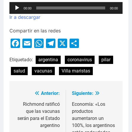
Reproductor
00:00
00:00
de
Ir a descargar
audio
Compartir en las redes
Facebook
Email
WhatsApp
Telegram
X
Compartir
Etiquetado:
argentina
coronavirus
pilar
salud
vacunas
Villa maristas
Anterior:
Siguiente:
Richmond ratificó
Economía: «Los
que las vacunas
productos
serán para el Estado
aumentaron un
argentino
100%, los argentinos