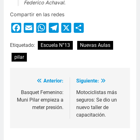
Federico Achaval.
Compartir en las redes
Facebook
Email
WhatsApp
Telegram
X
Compartir
Etiquetado:
Escuela N°13
Nuevas Aulas
pilar
Anterior:
Siguiente:
Basquet Femenino:
Motociclistas más
Muni Pilar empieza a
seguros: Se dio un
meter presión.
nuevo taller de
capacitación.