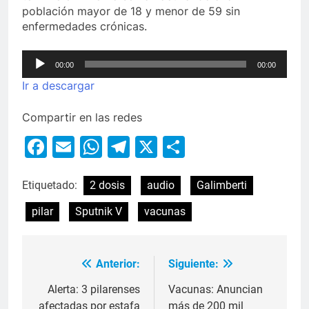
población mayor de 18 y menor de 59 sin
enfermedades crónicas.
Reproductor
00:00
00:00
de
Ir a descargar
audio
Compartir en las redes
Facebook
Email
WhatsApp
Telegram
X
Compartir
Etiquetado:
2 dosis
audio
Galimberti
pilar
Sputnik V
vacunas
Anterior:
Siguiente:
Alerta: 3 pilarenses
Vacunas: Anuncian
afectadas por estafa
más de 200 mil